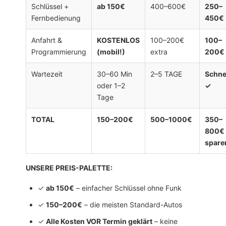
Schlüssel +
ab 150€
400–600€
250–
Fernbedienung
450€
Anfahrt &
KOSTENLOS
100–200€
100–
Programmierung
(mobil!)
extra
200€
Wartezeit
30–60 Min
2–5 TAGE
Schnel
oder 1–2
✓
Tage
TOTAL
150–200€
500–1000€
350–
800€
spare
UNSERE PREIS-PALETTE:
✓
ab 150€
– einfacher Schlüssel ohne Funk
✓
150–200€
– die meisten Standard-Autos
✓
Alle Kosten VOR Termin geklärt
– keine