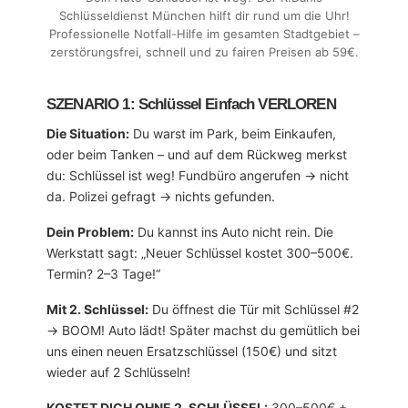
Schlüsseldienst München hilft dir rund um die Uhr!
Professionelle Notfall-Hilfe im gesamten Stadtgebiet –
zerstörungsfrei, schnell und zu fairen Preisen ab 59€.
SZENARIO 1: Schlüssel Einfach VERLOREN
Die Situation:
Du warst im Park, beim Einkaufen,
oder beim Tanken – und auf dem Rückweg merkst
du: Schlüssel ist weg! Fundbüro angerufen → nicht
da. Polizei gefragt → nichts gefunden.
Dein Problem:
Du kannst ins Auto nicht rein. Die
Werkstatt sagt: „Neuer Schlüssel kostet 300–500€.
Termin? 2–3 Tage!“
Mit 2. Schlüssel:
Du öffnest die Tür mit Schlüssel #2
→ BOOM! Auto lädt! Später machst du gemütlich bei
uns einen neuen Ersatzschlüssel (150€) und sitzt
wieder auf 2 Schlüsseln!
KOSTET DICH OHNE 2. SCHLÜSSEL:
300–500€ +