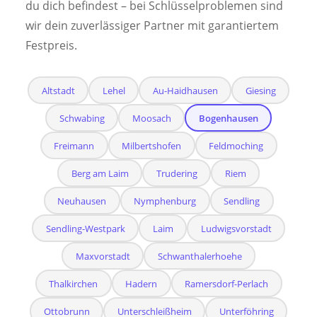
du dich befindest – bei Schlüsselproblemen sind
wir dein zuverlässiger Partner mit garantiertem
Festpreis.
Altstadt
Lehel
Au-Haidhausen
Giesing
Schwabing
Moosach
Bogenhausen
Freimann
Milbertshofen
Feldmoching
Berg am Laim
Trudering
Riem
Neuhausen
Nymphenburg
Sendling
Sendling-Westpark
Laim
Ludwigsvorstadt
Maxvorstadt
Schwanthalerhoehe
Thalkirchen
Hadern
Ramersdorf-Perlach
Ottobrunn
Unterschleißheim
Unterföhring