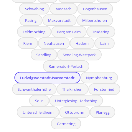
Schwabing
Moosach
Bogenhausen
Pasing
Maxvorstadt
Milbertshofen
Feldmoching
Berg am Laim
Trudering
Riem
Neuhausen
Hadern
Laim
Sendling
Sendling-Westpark
Ramersdorf-Perlach
Ludwigsvorstadt-Isarvorstadt
Nymphenburg
Schwanthalerhöhe
Thalkirchen
Forstenried
Solln
Untergiesing-Harlaching
Unterschleißheim
Ottobrunn
Planegg
Germering